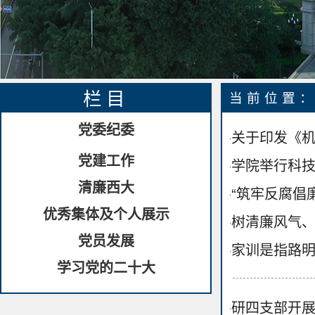
栏目
当前位置
党委纪委
关于印发《机械
·
党建工作
学院举行科技
·
清廉西大
“筑牢反腐倡
·
优秀集体及个人展示
树清廉风气
·
党员发展
家训是指路
·
学习党的二十大
研四支部开
·