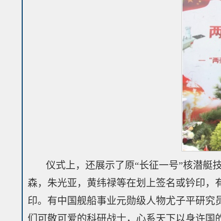
仪式上，还展示了原“长征一号”核潜艇
森，朱光亚，黄纬禄等在划上签名或钤印，
印。有中国舰船事业元勋级人物尤子平研究
们可敬可爱的科研战士，心系天下以身许国的