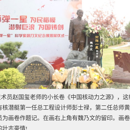
技术员赵国玺老师的小长卷《中国核动力之源》，这
有核潜艇第一任总工程设计师彭士禄，第二任总师
员为画卷作题记。在画右上角有魏乃文的留印。画卷
壮志豪情!