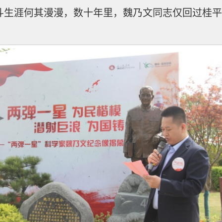
斗生涯何其漫漫，数十年里，魏乃文同志仅回过桂