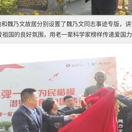
地和魏乃文故居分别设置了魏乃文同志事迹专版，讲
爱祖国的良好氛围，用老一辈科学家榜样传递爱国