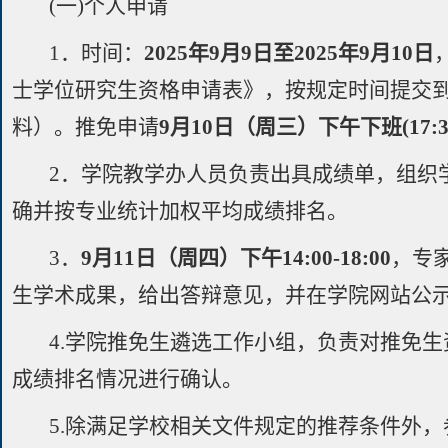
(一)个人申请
1．时间：
202
5
年9月
9
日至202
5
年9月
10
日
士学位研究生资格申请表》，按规定时间提交
料）。推免申请
9月
10
日（周三）下午下班(
17:3
2．学院教学办人员负责出具成绩单，组织
确并按专业统计加权平均成绩排名。
3．
9月
11
日（周四）下午
1
4
:
00-18
:
00
，专
生学术成果，给出答辩意见，并在学院网站公
4.学院推免生遴选工作小组，负责对推免
成绩排名情况进行确认。
5.除满足学校相关文件规定的推荐条件外