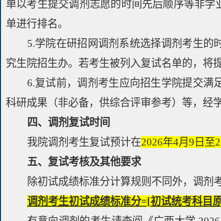
单以考生提交调剂志愿的时间先后顺序等非学
单进行排名。
5.
学院在研招网调剂系统选择调剂考生的
究生院招生办。若考生被列入复试名单的，将
6.
复试前，
调剂
考生应向招生学院提交满
科研成果
（非必备，供综合评审参考）
等，经
四、调剂
复试
时间
我院调剂考生复试预计在
202
6
年
4
月
9
日至
2
五、复试考核及其他要求
除初试成绩标准分计算规则不同外，调剂
调剂考生初试成绩标准分
=[
初试统考科目