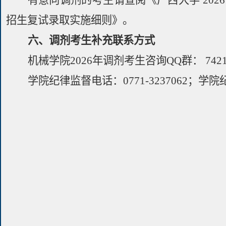
有意向调剂的考生请查阅
《广西大学
202
招生复试录取实施细则》
。
六、调剂考生补充联系方式
机械学院
2
02
6
年调剂考生咨询
QQ
群：
742
学院纪律监督电话：
0771-3237062
；学院