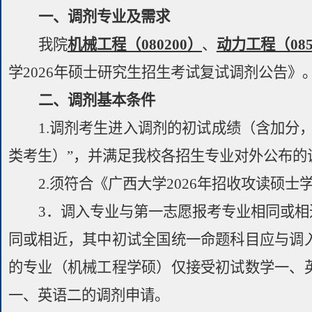
一、调剂专业及需求
我院
机械工程（
080200
）
、
动力工程（
08
学
2026
年硕士研究生招生考试复试调剂公告》
二、
调剂基本条件
1.
调剂考生进入调剂的初试成绩（含加分
类考生）”，并满足我校各招生专业对外公布的
2.
须符合《广西大学
2026
年招收攻读硕士
3
．调入专业与第一志愿报考专业相同或相
同或相近，其中初试全国统一命题科目应与调
的专业（机械工程学硕）仅接受初试数学一、
一、英语二的调剂申请。