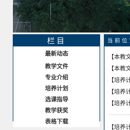
栏目
当前
最新动态
【本教文
·
教学文件
【本教文
·
专业介绍
【培养计
·
培养计划
【培养计
·
选课指导
【培养计
·
教学获奖
表格下载
【培养计
·